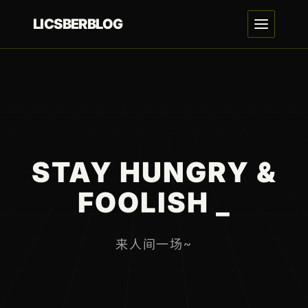
LICSBERBLOG
STAY HUNGRY &
FOOLISH
_
来人间一场~