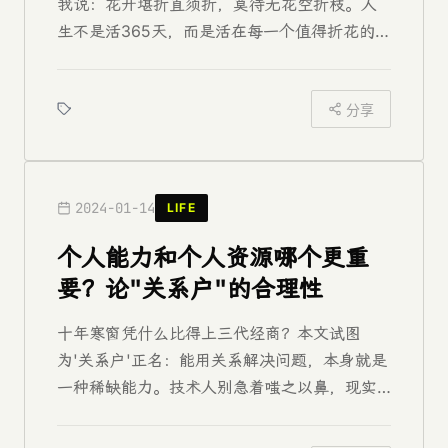
我说：花开堪折直须折，莫待无花空折枝。人
生不是活365天，而是活在每一个值得折花的瞬
间。...
分享
2024-01-14
LIFE
个人能力和个人资源哪个更重
要？论"关系户"的合理性
十年寒窗凭什么比得上三代经商？本文试图
为'关系户'正名：能用关系解决问题，本身就是
一种稀缺能力。技术人别急着嗤之以鼻，现实
世界的BOSS不全是技术怪。...