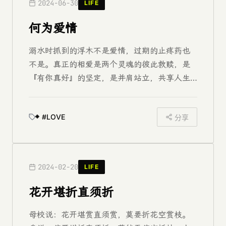
2024-06-30
LIFE
何为爱情
溺水时抓到的浮木不是爱情，过期的止疼药也
不是。真正的相爱是两个灵魂的彼此救赎，是
『有你真好』的坚定，是并肩站立，共享人生
风雨与阳光。...
#LOVE
分享
2024-02-20
LIFE
花开堪折直须折
母校说：花开堪赏直须赏，莫要折花空赏枝。