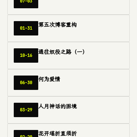
07-03
第五次博客重构
01-31
通往奴役之路（一）
10-16
何为爱情
06-30
人月神话的困境
03-29
花开堪折直须折