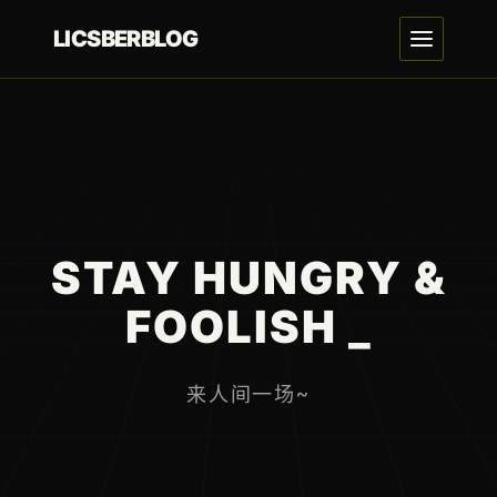
LICSBERBLOG
STAY HUNGRY &
FOOLISH
_
来人间一场~