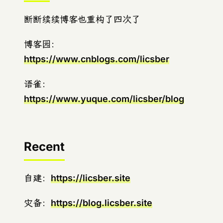
断断续续博客也重构了四次了
博客园：
https://www.cnblogs.com/licsber
语雀：
https://www.yuque.com/licsber/blog
Recent
自建：
https://licsber.site
灾备：
https://blog.licsber.site